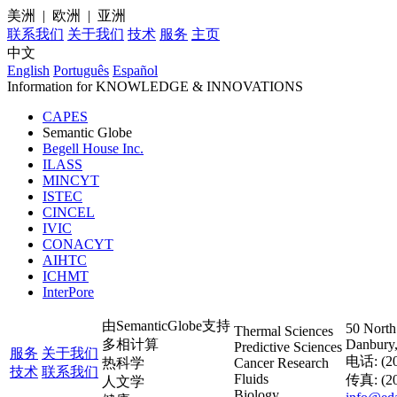
美洲 | 欧洲 | 亚洲
联系我们
关于我们
技术
服务
主页
中文
English
Português
Español
Information for
KNOWLEDGE
& INNOVATIONS
CAPES
Semantic Globe
Begell House Inc.
ILASS
MINCYT
ISTEC
CINCEL
IVIC
CONACYT
AIHTC
ICHMT
InterPore
由SemanticGlobe支持
50 North 
Thermal Sciences
多相计算
Danbury
Predictive Sciences
服务
关于我们
电话: (20
热科学
Cancer Research
技术
联系我们
Fluids
传真: (20
人文学
Biology